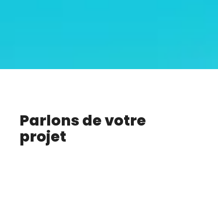
Parlons de votre
projet
Vous avez une idée, un besoin ou un
défi ?
Nous vous offrons une consultation
découverte gratuite pour analyser vos
besoins et vous proposer un plan
d’action sur mesure.